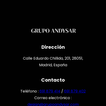
Dirección
Calle Eduardo Chillida, 201, 28051,
Madrid, España
Contacto
Teléfono :
691 879 414
/
691 879 402
Correo electrónico :
design@grupoandysar.com